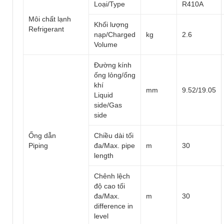
Loại/Type
R410A
Môi chất lạnh
Khối lượng
Refrigerant
nạp/Charged
kg
2.6
Volume
Đường kính
ống lỏng/ống
khí
mm
9.52/19.05
Liquid
side/Gas
side
Ống dẫn
Chiều dài tối
Piping
đa/Max. pipe
m
30
length
Chênh lệch
độ cao tối
đa/Max.
m
30
difference in
level