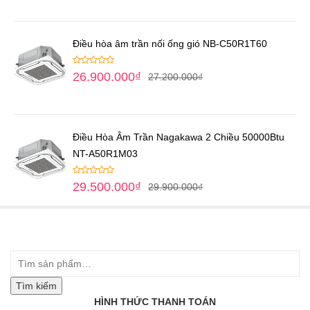
Điều hòa âm trần nối ống gió NB-C50R1T60
26.900.000
₫
27.200.000
₫
Điều Hòa Âm Trần Nagakawa 2 Chiều 50000Btu
NT-A50R1M03
29.500.000
₫
29.900.000
₫
Tìm kiếm
HÌNH THỨC THANH TOÁN