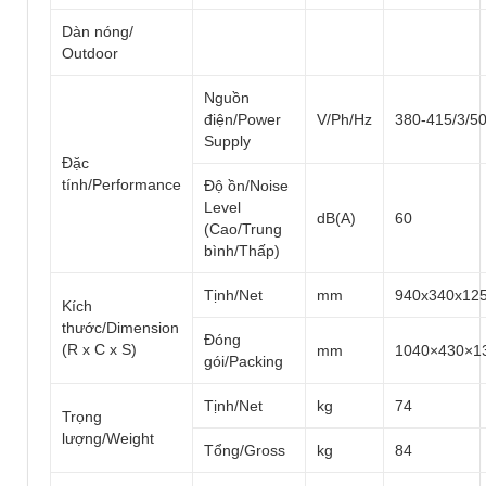
Dàn nóng/
Outdoor
Nguồn
điện/Power
V/Ph/Hz
380-415/3/5
Supply
Đặc
tính/Performance
Độ ồn/Noise
Level
dB(A)
60
(Cao/Trung
bình/Thấp)
Tịnh/Net
mm
940x340x12
Kích
thước/Dimension
Đóng
(R x C x S)
mm
1040×430×1
gói/Packing
Tịnh/Net
kg
74
Trọng
lượng/Weight
Tổng/Gross
kg
84