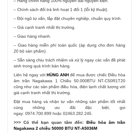
– Hàng chính hãng 100% nguyên đai nguyên kiện.
– Chính sách đổi trả linh hoạt 1 đổi 1 (lỗi kỹ thuật).
– Đội ngũ tư vấn, lắp đặt chuyên nghiệp, chuẩn quy trình.
– Giá cạnh tranh nhất thị trường.
– Giao hàng nhanh.
– Giao hàng miễn phí toàn quốc (áp dụng cho đơn hàng
20 bộ sản phẩm).
– Sẵn sàng chịu trách nhiệm và xử lý ngay các vấn đề phát
sinh trong quá trình bán hàng.
Liên hệ ngay với
HÙNG ANH
để mua được chiếc Điều hòa
âm trần Nagakawa 1 Chiều 50.000BTU NT-C50R1T20
cũng như các sản phẩm điều hòa, điện lạnh chất lượng với
giá cạnh tranh nhất thị trường.
Đặt mua hàng và nhận tư vấn những sản phẩm tốt nhất
cùng những ưu đãi đặc biệt, gọi
ngay: 0974.700.899 hoặc 02463.282.245.
>>> Có thể bạn quan tâm đến:
Điều hòa âm trần
Nagakawa 2 chiều 50000 BTU NT-A5036M