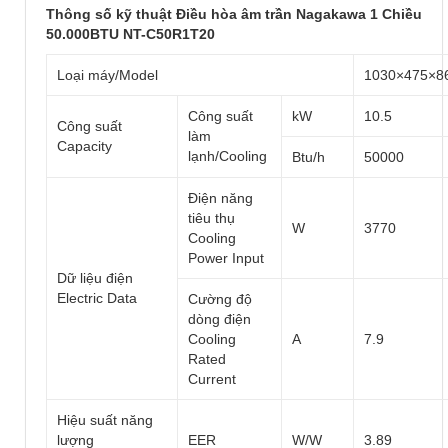
Thông số kỹ thuật Điều hòa âm trần Nagakawa 1 Chiều
50.000BTU NT-C50R1T20
Loại máy/Model
1030×475×8
Công suất
kW
10.5
Công suất
làm
Capacity
lạnh/Cooling
Btu/h
50000
Điện năng
tiêu thụ
W
3770
Cooling
Power Input
Dữ liệu điện
Electric Data
Cường độ
dòng điện
Cooling
A
7.9
Rated
Current
Hiệu suất năng
lượng
EER
W/W
3.89