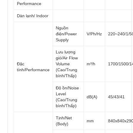
Performance
Dàn lạnh/ Indoor
Nguồn
điện/Power
V/Ph/Hz
220~240/1/5
Supply
Lưu lượng
gió/Air Flow
Đặc
Volume
m³/h
1700/1500/1
tính/Performance
(Cao/Trung
bình/Thấp)
Độ ồn/Noise
Level
dB(A)
45/43/41
(Cao/Trung
bình/Thấp)
Tịnh/Net
mm
840x840x29
(Body)