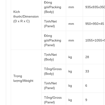
Đóng
gói/Packing
mm
935x935x35
Kích
(Body)
thước/Dimension
(D x R x C)
Tịnh/Net
mm
950×950×45
(Panel)
Đóng
gói/Packing
mm
1055×1055×
(Panel)
Tịnh/Net
kg
28
(Body)
Tổng/Gross
kg
33
(Body)
Trọng
lượng/Weight
Tịnh/Net
kg
6
(Panel)
Tổng/Gross
kg
9
(Panel)